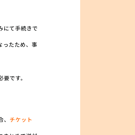
みにて手続きで
なったため、事
必要です。
合、
チケット