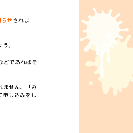
知らせ
されま
ょう。
などであればそ
れません。「み
て申し込みをし