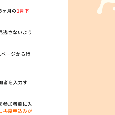
3ヶ月の
1月下
見逃さないよう
ムページから行
加者を入力す
を参加者欄に入
し再度申込みが