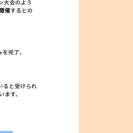
ン大会のよう
開催
するとの
みを完了。
いると受けられ
います。