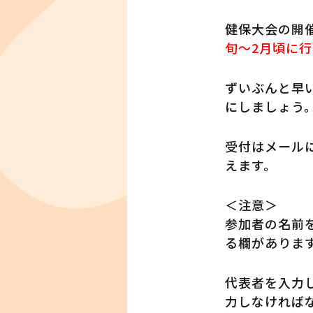
健保大会の開
旬～2月頃に
ずいぶんと早
にしましょう
受付はメールに
えます。
＜注意＞
参加者の名前
る欄がありま
代表者を入力
力しなければ