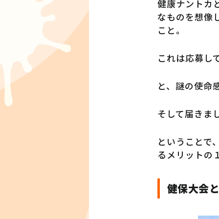
健康ナントカ
なものを想像
こと。
これは応募し
と、謎の使命
そして届きま
ということで
るメリットの
健保大会