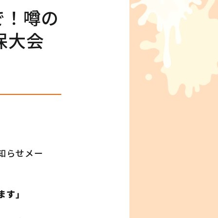
で！噂の
保大会
知らせメー
ます」