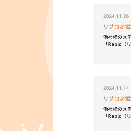
ィブパートナ
法3選｜自
のコツと回
2024.11.26
リブロが掲
他社様のメ
「Reblo
だきました！
りご覧いただ
デザイン こ
で！となる
｜顧客目線
2024.11.14
リブロが掲
他社様のメ
「Reblo
だきました！
りご覧いただ