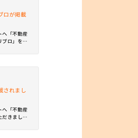
ブロが掲載
トへ「不動産
リブロ」をご
紹介記事は、
ます。 店舗
件のトラブル
ておきたいこ
…
載されまし
トへ「不動産
ただきまし
らよりご覧い
アクト株式会