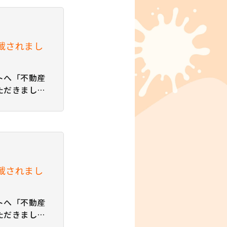
ｒｏ谷町線駅
クトの価格や
？長…
載されまし
トへ「不動産
ただきまし
らよりご覧い
dina 適応
かない？ 理
応について
載されまし
トへ「不動産
ただきまし
らよりご覧い