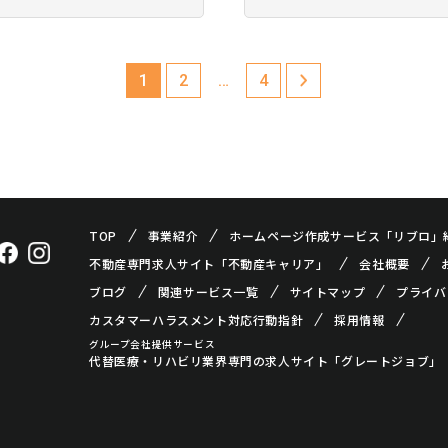
不動産で長期インターン
ただけます。 株式会社
募集はある？どんなスキ
活用とは？お金のかか
｜ココシロインタ…
法や成功例・失敗例な
1
2
…
4
TOP
事業紹介
ホームページ作成サービス「リブロ」
不動産専門求人サイト「不動産キャリア」
会社概要
ブログ
関連サービス一覧
サイトマップ
プライバ
カスタマーハラスメント対応行動指針
採用情報
グループ会社提供サービス
代替医療・リハビリ業界専門の求人サイト「グレートジョブ」