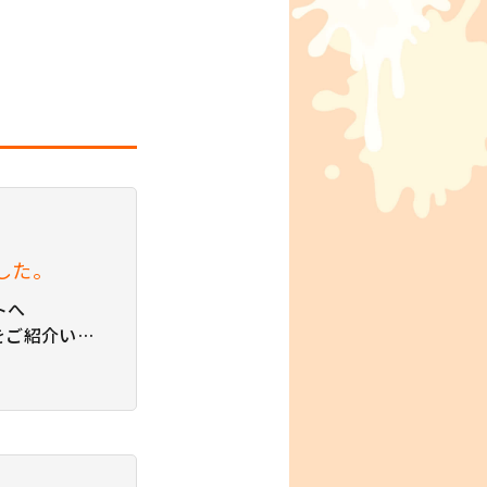
した。
トへ
」をご紹介いた
は、こちらよ
株式会社検索
EO記事の書き
質の高い記事
。