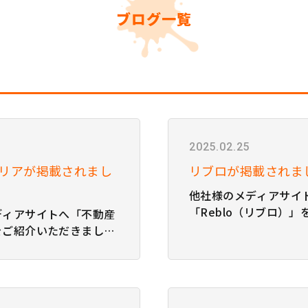
ブログ一覧
2025.02.25
リアが掲載されまし
リブロが掲載されま
他社様のメディアサイ
「Reblo（リブロ）
ディアサイトへ「不動産
だきました！ 紹介記事
をご紹介いただきまし
りご覧いただけます。 
事は、こちらよりご覧い
順位の海賊 【図解】S
 トクティー株式会社
方完全マニュアル｜品
材サービスの提供企業ま
を実現する手順を解説
担当者必見】