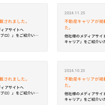
ーズ 転職面接の練習方
社 Ｏｓａｋａ Ｍｅｔ
宅でもできる練習や面接
前大規模開発プロジェ
答例
資産価値はどれくらい
2024.11.25
載されました。
不動産キャリアが掲
た。
ディアサイトへ
（リブロ）」をご紹介いた
他社様のメディアサイ
 紹介記事は、こちらよ
キャリア」をご紹介い
けます。 株式会社日本
た！ 紹介記事は、こち
のWEBライター採用
ただけます。 株式会社Ro
ポートフォリオの作り方
障害のせいで仕事が続
由と続けたい場合の対
2024.10.23
載されました。
不動産キャリアが掲
た。
ディアサイトへ
（リブロ）」をご紹介いた
他社様のメディアサイ
 紹介記事は、こちらよ
キャリア」をご紹介い
けます。 ココシロイン
た！ 紹介記事は、こち