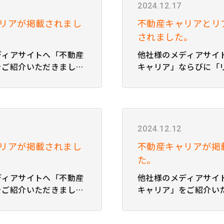
2024.12.17
リアが掲載されまし
不動産キャリアとリ
されました。
ディアサイトへ「不動産
他社様のメディアサイ
をご紹介いただきまし
キャリア」ならびに「
事は、こちらよりご覧い
紹介いただきました！ 
 株式会社プレイズ 民
こちらよりご覧いただけ
を理解しよう!! 重要ケ
ナビ株式会社 居抜き物
紹介
を回避するために覚え
と 飲食店を開業したい
2024.12.12
リアが掲載されまし
不動産キャリアが掲
た。
ディアサイトへ「不動産
他社様のメディアサイ
をご紹介いただきまし
キャリア」をご紹介い
事は、こちらよりご覧い
た！ 紹介記事は、こち
 株式会社インタラクテ
ただけます。 スタイル