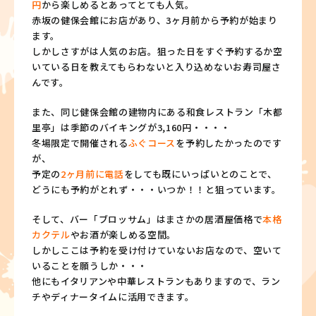
円
から楽しめるとあってとても人気。
赤坂の健保会館にお店があり、3ヶ月前から予約が始まり
ます。
しかしさすがは人気のお店。狙った日をすぐ予約するか空
いている日を教えてもらわないと入り込めないお寿司屋さ
んです。
また、同じ健保会館の建物内にある和食レストラン「木都
里亭」は季節のバイキングが3,160円・・・・
冬場限定で開催される
ふぐコース
を予約したかったのです
が、
予定の
2ヶ月前に電話
をしても既にいっぱいとのことで、
どうにも予約がとれず・・・いつか！！と狙っています。
そして、バー「ブロッサム」はまさかの居酒屋価格で
本格
カクテル
やお酒が楽しめる空間。
しかしここは予約を受け付けていないお店なので、空いて
いることを願うしか・・・
他にもイタリアンや中華レストランもありますので、ラン
チやディナータイムに活用できます。