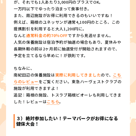
が、それでも1人あたり3,000円のプラスでOK。
一万円以下でゆったり泊まって食事付き。
また、周辺施設がお得に利用できるのもいいですね！
例えば、箱根のユネッサンが通常4,100円のところ、この
提携割引を利用すると大人1,200円に。
なんと
通常料金の約70％OFF
ですから見逃せません。
人気の保養施設は宿泊予約が抽選の場合もあり、夏休みや
長期休暇の前は2ヶ月前に抽選受付が開始されますので、
予定を立てるなら早めに！が鉄則です。
ちなみに、
南紀田辺の保養施設は
実際に利用してきました
ので、
こち
らのレビュー
をご覧ください。東急ハーヴェストクラブの
施設が利用できますよ！
追記：箱根の施設、トスラブ箱根ビオーレも利用してきま
した！レビューは
こちら
。
３）絶対参加したい！テーマパークがお得になる
健保大会！