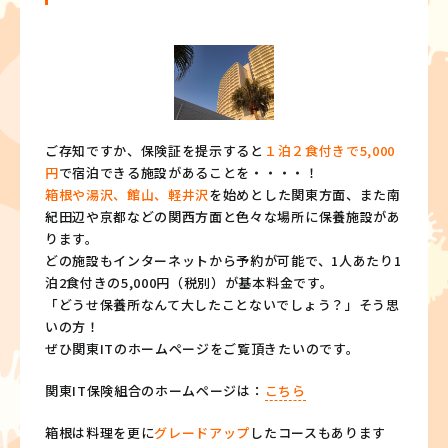
ご存知ですか、保険証を提示すると
１泊２食付きで5,000
円
で宿泊できる施設があることを・・・・！
箱根や湯沢、館山、軽井沢
を始めとした関東方面、また南
紀田辺や京都などの関西方面と色々な場所に保養施設があ
ります。
どの施設もインターネットから予約が可能で、1人あたり1
泊2食付きの5,000円（税別）が基本料金です。
「どうせ保養所なんて大したことないでしょう？」そう思
いの方！
ぜひ関東ITのホームページをご覧頂きたいのです。
関東IT保険組合のホームページは：
こちら
箱根は料理を更に
グレードアップ
したコースもあります