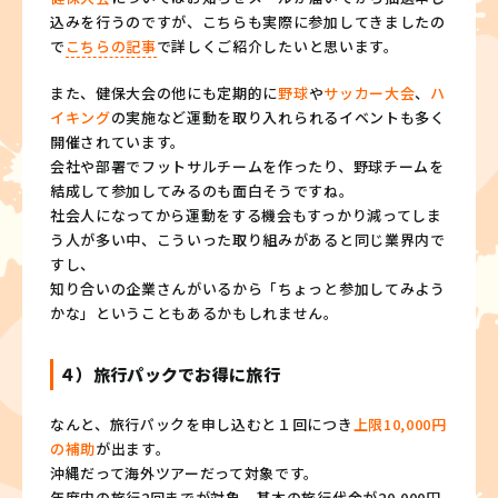
込みを行うのですが、こちらも実際に参加してきましたの
で
こちらの記事
で詳しくご紹介したいと思います。
また、健保大会の他にも定期的に
野球
や
サッカー大会
、
ハ
イキング
の実施など運動を取り入れられるイベントも多く
開催されています。
会社や部署でフットサルチームを作ったり、野球チームを
結成して参加してみるのも面白そうですね。
社会人になってから運動をする機会もすっかり減ってしま
う人が多い中、こういった取り組みがあると同じ業界内で
すし、
知り合いの企業さんがいるから「ちょっと参加してみよう
かな」ということもあるかもしれません。
４）旅行パックでお得に旅行
なんと、旅行パックを申し込むと１回につき
上限10,000円
の補助
が出ます。
沖縄だって海外ツアーだって対象です。
年度内の旅行2回までが対象、基本の旅行代金が20,000円